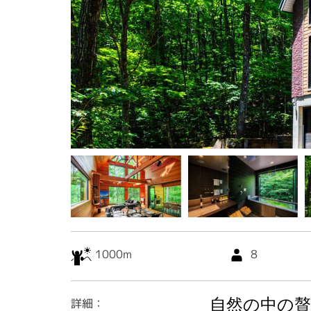
レストラン
スペシャルオファー
最新情報
ご予約
求人
プレス
当社について
1000m
8
自然の中の贅
詳細：