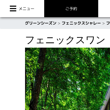
Skip
to
メニュー
ご予約
content
グリーンシーズン
>
フェニックスシャレー
>
フ
フェニックスワン
Phoenix One Ultra-Luxe Chalet
フェニックス ３ベットルーム
‹
フェニックス ２ベットルーム