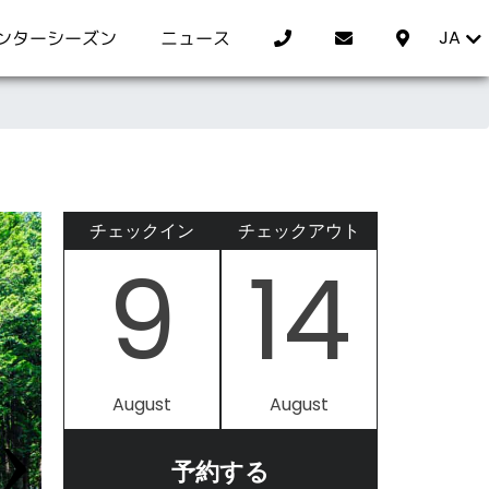
JA
ンターシーズン
ニュース
チェックイン
チェックアウト
9
14
August
August
›
予約する