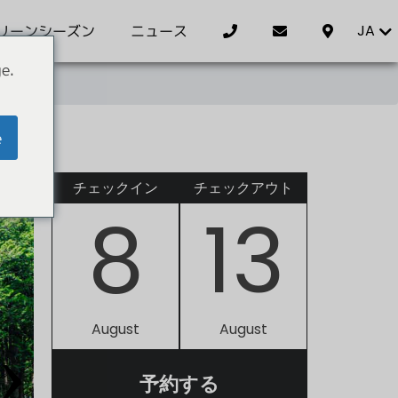
JA
リーンシーズン
ニュース
e.
e
チェックイン
チェックアウト
8
13
August
August
›
予約する