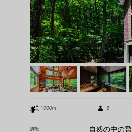
Group Restaurants
スペシャルオファー
最新情報
物件管理
ご予約
求人
プレス
当社について
1000m
8
自然の中の贅
詳細：