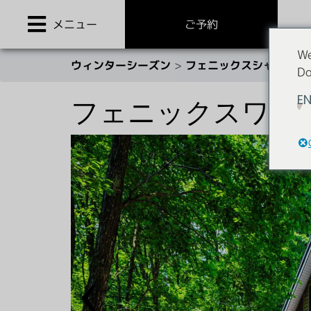
Skip
to
メニュー
ご予約
content
We
ウィンターシーズン
>
フェニックスシャレー
>
Do
E
フェニックスワン
フェニックスシャレー
Phoenix One Ultra-Luxe Chalet
フェニックス ホテル
‹
Mimi’s Restaurant & Bar