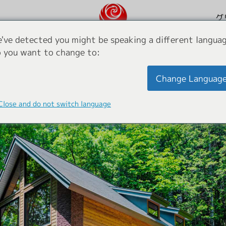
グ
've detected you might be speaking a different languag
フェニックスワン
 you want to change to:
N
Change Languag
Close and do not switch language